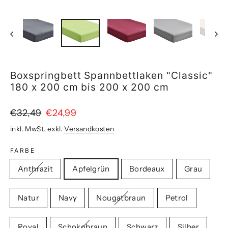
(Esc)
Boxspringbett Spannbettlaken "Classic"
180 x 200 cm bis 200 x 200 cm
Normaler
Sonderpreis
€32,49
€24,99
Preis
inkl. MwSt. exkl.
Versandkosten
FARBE
Anthrazit
Apfelgrün
Bordeaux
Grau
Natur
Navy
Nougatbraun
Petrol
Royal
Schokobraun
Schwarz
Silber